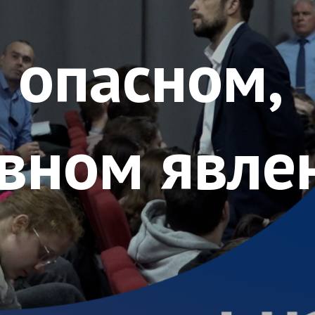
 опасном,
вном явле