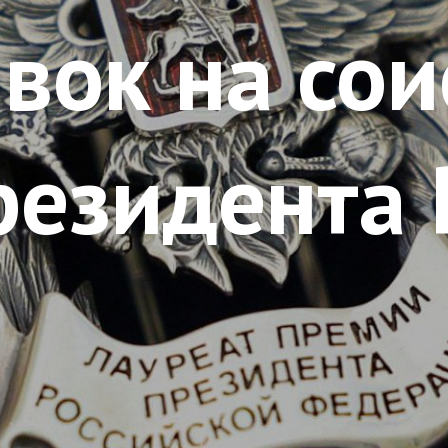
вок на сои
резидента