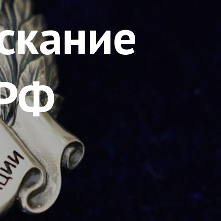
скание
 РФ