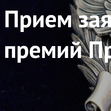
Прием зая
премий П